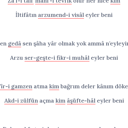
Za‘f-i tâli‘
mâni‘-i tevfîk
olur her nîce
kim
İltifâtın
arzumend-i visâl
eyler beni
Ben
gedâ
sen şâha yâr olmak yok ammâ n’eyley
Arzu
ser-geşte-i fikr-i muhâl
eyler beni
Tîr-i gamzen
atma
kim
bağrım deler kânım döke
Akd-i zülfün
açma
kim
âşüfte-hâl
eyler beni