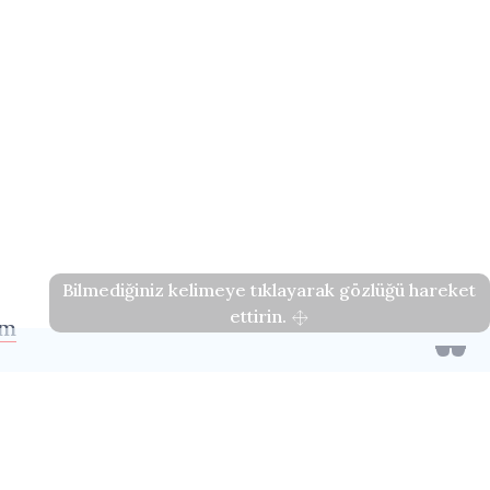
Bilmediğiniz kelimeye tıklayarak gözlüğü hareket
ettirin.
im